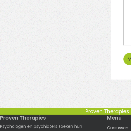
V
Proven Therapies b
Proven Therapies
Menu
Psychologen en psychiaters zoeken hun
Cursussen